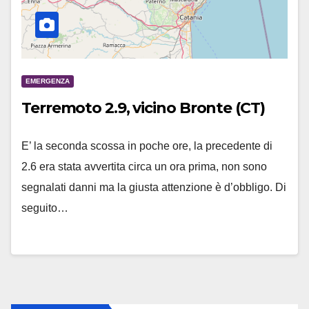
EMERGENZA
Terremoto 2.9, vicino Bronte (CT)
E’ la seconda scossa in poche ore, la precedente di
2.6 era stata avvertita circa un ora prima, non sono
segnalati danni ma la giusta attenzione è d’obbligo. Di
seguito…