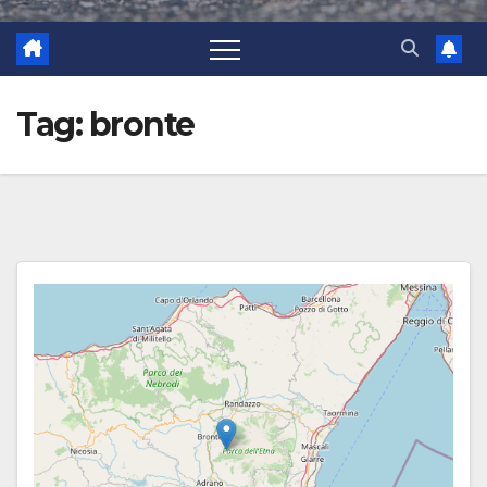
Tag:
bronte