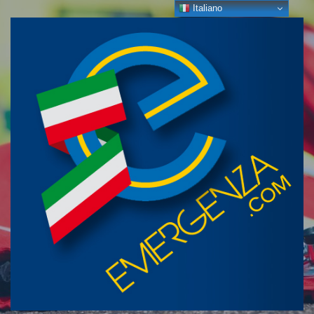
Italiano
Salta
al
contenuto