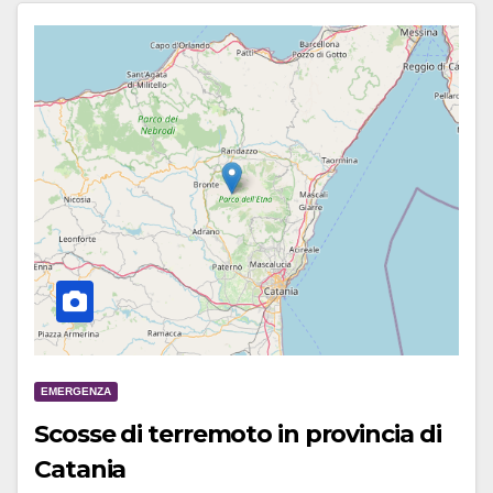
EMERGENZA
Scosse di terremoto in provincia di
Catania