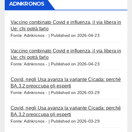
ADNKRONOS
Vaccino combinato Covid e influenza, il via libera in
Ue: chi potrà farlo
Fonte: Adnkronos -
Published on 2026-04-23
Vaccino combinato Covid e influenza, il via libera in
Ue: chi potrà farlo
Fonte: Adnkronos -
Published on 2026-04-23
Covid, negli Usa avanza la variante Cicada: perché
BA.3.2 preoccupa gli esperti
Fonte: Adnkronos -
Published on 2026-03-29
Covid, negli Usa avanza la variante Cicada: perché
BA.3.2 preoccupa gli esperti
Fonte: Adnkronos -
Published on 2026-03-29