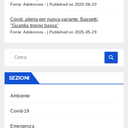
Fonte: Adnkronos -
Published on 2025-06-20
Covid, allerta per nuova variante. Bassetti:
"Guardia troppo bassa"
Fonte: Adnkronos -
Published on 2025-05-29
SEZIONI
Ambiente
Covid-19
Emergenza