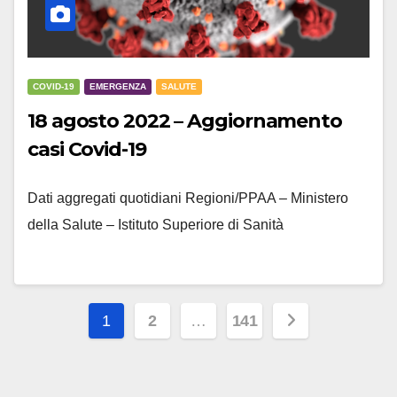
COVID-19
EMERGENZA
SALUTE
18 agosto 2022 – Aggiornamento
casi Covid-19
Dati aggregati quotidiani Regioni/PPAA – Ministero
della Salute – Istituto Superiore di Sanità
Navigazione
1
2
…
141
articoli