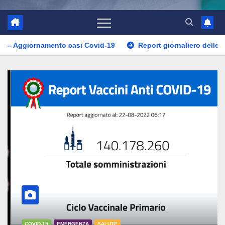
ento casi Covid-19
Report giornaliero delle vaccinazioni 2
COVID-19
EMERGENZA
SALUTE