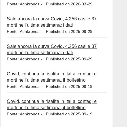
Fonte: Adnkronos -
Published on 2026-03-29
Sale ancora la curva Covid, 4.256 casi e 37
morti nell'ultima settimana: i dati
Fonte: Adnkronos -
Published on 2025-09-29
Sale ancora la curva Covid, 4.256 casi e 37
morti nell'ultima settimana: i dati
Fonte: Adnkronos -
Published on 2025-09-29
Covid, continua la risalita in Italia: contagi e
morti nell'ultima settimana, il bollettino
Fonte: Adnkronos -
Published on 2025-09-19
Covid, continua la risalita in Italia: contagi e
morti nell'ultima settimana, il bollettino
Fonte: Adnkronos -
Published on 2025-09-19