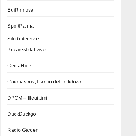
EdiRinnova
SportParma
Siti d'interesse
Bucarest dal vivo
CercaHotel
Coronavirus, L’anno del lockdown
DPCM – Illegittimi
DuckDuckgo
Radio Garden