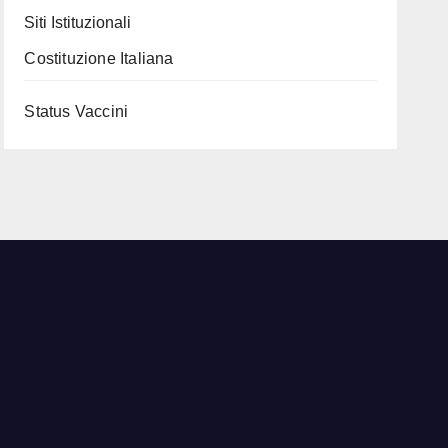
Siti Istituzionali
Costituzione Italiana
Status Vaccini