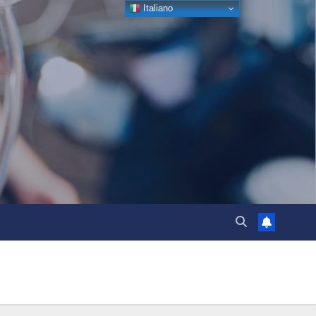
Italiano