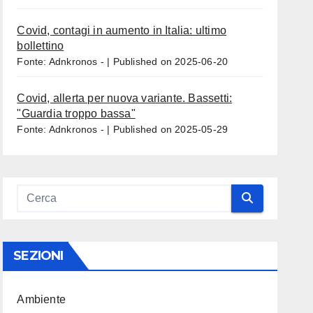
Covid, contagi in aumento in Italia: ultimo
bollettino
Fonte: Adnkronos -
Published on 2025-06-20
Covid, allerta per nuova variante. Bassetti:
"Guardia troppo bassa"
Fonte: Adnkronos -
Published on 2025-05-29
SEZIONI
Ambiente