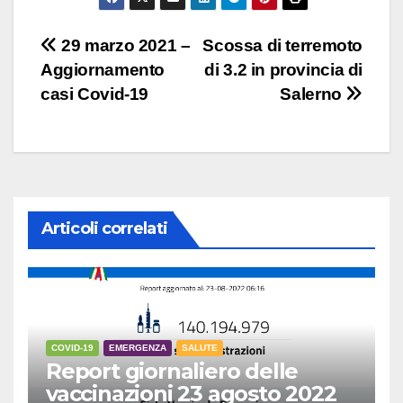
Navigazione
29 marzo 2021 –
Scossa di terremoto
Aggiornamento
di 3.2 in provincia di
articoli
casi Covid-19
Salerno
Articoli correlati
COVID-19
EMERGENZA
SALUTE
Report giornaliero delle
vaccinazioni 23 agosto 2022