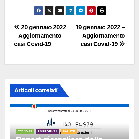
Navigazione
20 gennaio 2022
19 gennaio 2022 –
– Aggiornamento
Aggiornamento
articoli
casi Covid-19
casi Covid-19
Articoli correlati
COVID-19
EMERGENZA
SALUTE