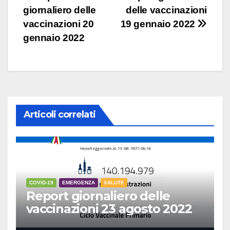
giornaliero delle
delle vaccinazioni
articoli
vaccinazioni 20
19 gennaio 2022
gennaio 2022
Articoli correlati
COVID-19
EMERGENZA
SALUTE
Report giornaliero delle
vaccinazioni 23 agosto 2022