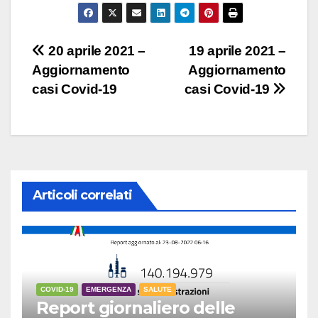
Navigazione
20 aprile 2021 –
19 aprile 2021 –
Aggiornamento
Aggiornamento
articoli
casi Covid-19
casi Covid-19
Articoli correlati
COVID-19
EMERGENZA
SALUTE
Report giornaliero delle