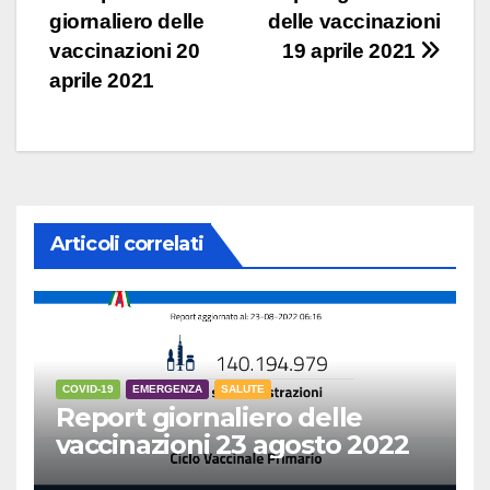
giornaliero delle
delle vaccinazioni
articoli
vaccinazioni 20
19 aprile 2021
aprile 2021
Articoli correlati
COVID-19
EMERGENZA
SALUTE
Report giornaliero delle
vaccinazioni 23 agosto 2022