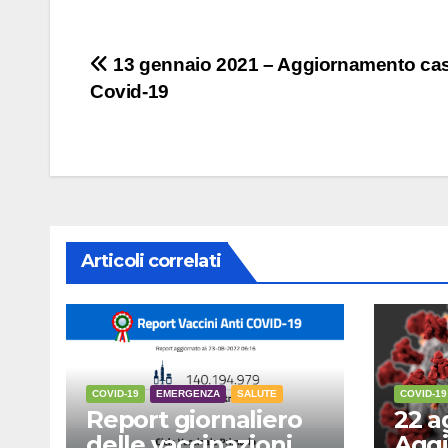
Navigazione
13 gennaio 2021 – Aggiornamento cas
Covid-19
articoli
Articoli correlati
COVID-19
EMERGENZA
SALUTE
COVID-19
Report giornaliero
22 a
delle vaccinazioni
Aggi