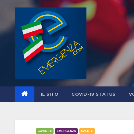
Salta
al
contenuto
IL SITO
COVID-19 STATUS
V
COVID-19
EMERGENZA
SALUTE