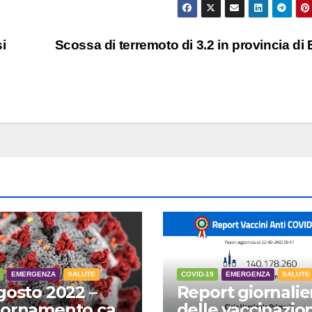
i
Scossa di terremoto di 3.2 in provincia di
EMERGENZA
SALUTE
COVID-19
EMERGENZA
SALUTE
gosto 2022 –
Report giornalie
ornamento casi
delle vaccinazion