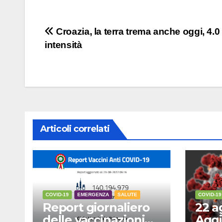
Navigazione
Croazia, la terra trema anche oggi, 4.0 
intensità
articoli
Articoli correlati
COVID-19
EMERGENZA
SALUTE
COVID-19
Report giornaliero
22 a
delle vaccinazioni
Aggi