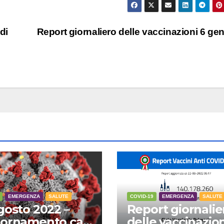
di
Report giornaliero delle vaccinazioni 6 ge
EMERGENZA
SALUTE
COVID-19
EMERGENZA
SALUTE
gosto 2022 –
Report giornalie
ornamento casi
delle vaccinazion