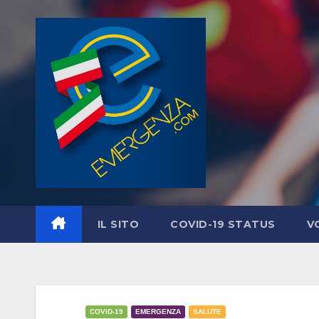
Salta
al
contenuto
IL SITO
COVID-19 STATUS
V
COVID-19
EMERGENZA
SALUTE