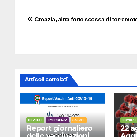
Navigazione
Croazia, altra forte scossa di terremoto
articoli
Articoli correlati
COVID-19
EMERGENZA
SALUTE
COVID-19
Report giornaliero
22 a
delle vaccinazioni
Aggi