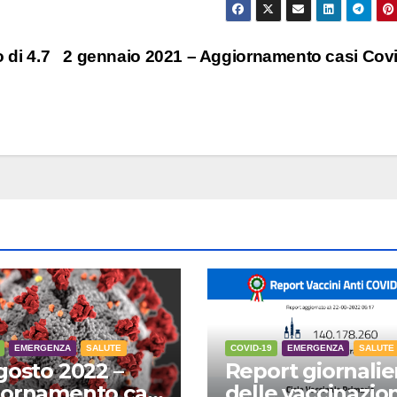
 di 4.7
2 gennaio 2021 – Aggiornamento casi Cov
EMERGENZA
SALUTE
COVID-19
EMERGENZA
SALUTE
gosto 2022 –
Report giornalie
ornamento casi
delle vaccinazion