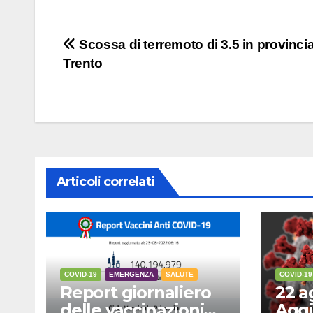
Navigazione
Scossa di terremoto di 3.5 in provincia
Trento
articoli
Articoli correlati
COVID-19
EMERGENZA
SALUTE
COVID-19
Report giornaliero
22 a
delle vaccinazioni
Aggi