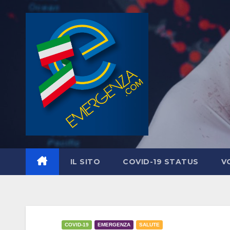
Salta
al
contenuto
IL SITO
COVID-19 STATUS
V
COVID-19
EMERGENZA
SALUTE