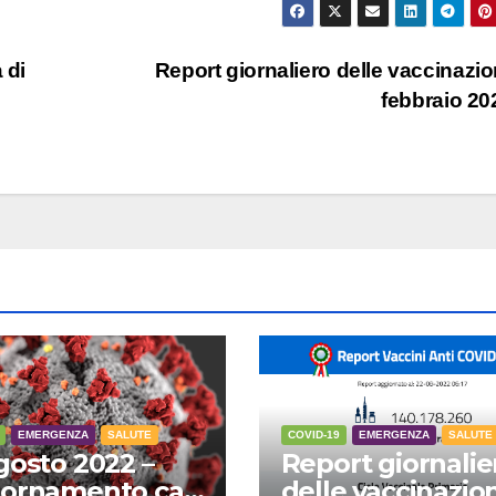
 di
Report giornaliero delle vaccinazio
febbraio 2
EMERGENZA
SALUTE
COVID-19
EMERGENZA
SALUTE
gosto 2022 –
Report giornalie
ornamento casi
delle vaccinazion