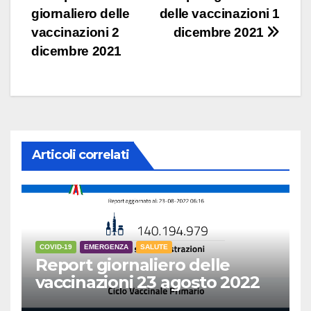
giornaliero delle
delle vaccinazioni 1
articoli
vaccinazioni 2
dicembre 2021
dicembre 2021
Articoli correlati
COVID-19
EMERGENZA
SALUTE
Report giornaliero delle
vaccinazioni 23 agosto 2022