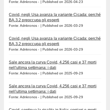
Fonte: Adnkronos -
Published on 2026-04-23
Covid, negli Usa avanza la variante Cicada: perché
BA.3.2 preoccupa gli esperti
Fonte: Adnkronos -
Published on 2026-03-29
Covid, negli Usa avanza la variante Cicada: perché
BA.3.2 preoccupa gli esperti
Fonte: Adnkronos -
Published on 2026-03-29
Sale ancora la curva Covid, 4.256 casi e 37 morti
nell'ultima settimana: i dati
Fonte: Adnkronos -
Published on 2025-09-29
Sale ancora la curva Covid, 4.256 casi e 37 morti
nell'ultima settimana: i dati
Fonte: Adnkronos -
Published on 2025-09-29
Covid, continua la risalita in Italia: contagi e morti