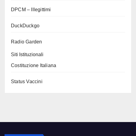
DPCM – Illegittimi
DuckDuckgo
Radio Garden
Siti Istituzionali
Costituzione Italiana
Status Vaccini