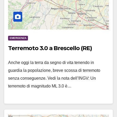
EMERGENZA
Terremoto 3.0 a Brescello (RE)
Anche oggi la terra da segno di vita tenendo in
guardia la popolazione, breve scossa di terremoto
senza conseguenze. Vedi la nota dell’INGV: Un
terremoto di magnitudo ML 3.0 è…