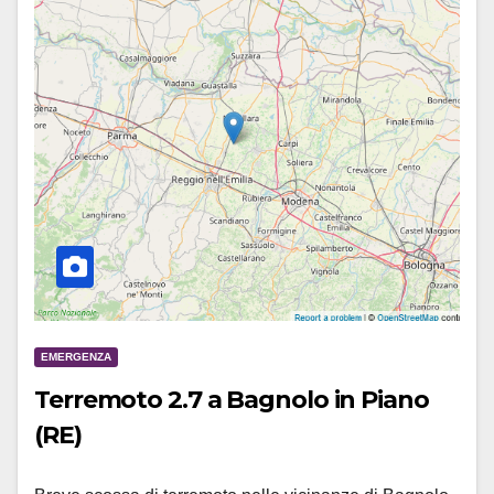
EMERGENZA
Terremoto 2.7 a Bagnolo in Piano
(RE)