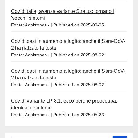
Covid Italia, avanza variante Stratus: tornano i
'vecchi' sintomi
Fonte: Adnkronos -
Published on 2025-09-05
Covid, casi in aumento a luglio: anche il Sars-CoV-
2 ha rialzato la testa
Fonte: Adnkronos -
Published on 2025-08-02
Covid, casi in aumento a luglio: anche il Sars-CoV-
2 ha rialzato la testa
Fonte: Adnkronos -
Published on 2025-08-02
Covid, variante LP 8.1: ecco perché preoccupa,
identikit e sintomi
Fonte: Adnkronos -
Published on 2025-05-23