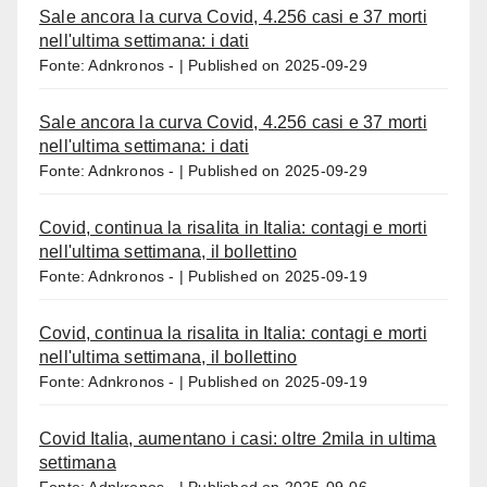
Sale ancora la curva Covid, 4.256 casi e 37 morti
nell'ultima settimana: i dati
Fonte: Adnkronos -
Published on 2025-09-29
Sale ancora la curva Covid, 4.256 casi e 37 morti
nell'ultima settimana: i dati
Fonte: Adnkronos -
Published on 2025-09-29
Covid, continua la risalita in Italia: contagi e morti
nell'ultima settimana, il bollettino
Fonte: Adnkronos -
Published on 2025-09-19
Covid, continua la risalita in Italia: contagi e morti
nell'ultima settimana, il bollettino
Fonte: Adnkronos -
Published on 2025-09-19
Covid Italia, aumentano i casi: oltre 2mila in ultima
settimana