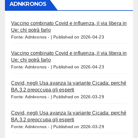
ADNKRONOS
Vaccino combinato Covid e influenza, il via libera in
Ue: chi potrà farlo
Fonte: Adnkronos -
Published on 2026-04-23
Vaccino combinato Covid e influenza, il via libera in
Ue: chi potrà farlo
Fonte: Adnkronos -
Published on 2026-04-23
Covid, negli Usa avanza la variante Cicada: perché
BA.3.2 preoccupa gli esperti
Fonte: Adnkronos -
Published on 2026-03-29
Covid, negli Usa avanza la variante Cicada: perché
BA.3.2 preoccupa gli esperti
Fonte: Adnkronos -
Published on 2026-03-29