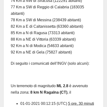
74 Km a NW di Siracusa (122291 abitanti)
77 Km a SW di Reggio di Calabria (183035
abitanti)
78 Km a SW di Messina (238439 abitanti)
82 Km a E di Caltanissetta (63360 abitanti)
85 Km a N di Ragusa (73313 abitanti)
88 Km a NE di Vittoria (63339 abitanti)
92 Km a N di Modica (54633 abitanti)
92 Km a NE di Gela (75827 abitanti)
Di seguito i comunicati dell’INGV (solo alcuni):
Un terremoto di magnitudo
ML 2.8
è avvenuto
nella zona:
8 km N Ragalna (CT)
, il
01-01-2021 00:12:15 (UTC)
5 ore, 30 minuti