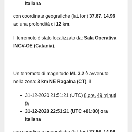
italiana
con coordinate geografiche (lat, lon)
37.67
,
14.96
ad una profondità di
12 km
.
Il terremoto è stato localizzato da:
Sala Operativa
INGV-OE (Catania)
.
Un terremoto di magnitudo
ML 3.2
è avvenuto
nella zona:
3 km NE Ragalna (CT)
, il
31-12-2020 21:51:21 (UTC)
8 ore, 49 minuti
fa
31-12-2020 22:51:21 (UTC +01:00) ora
italiana
con coordinate geografiche (lat, lon)
37.66
,
14.96