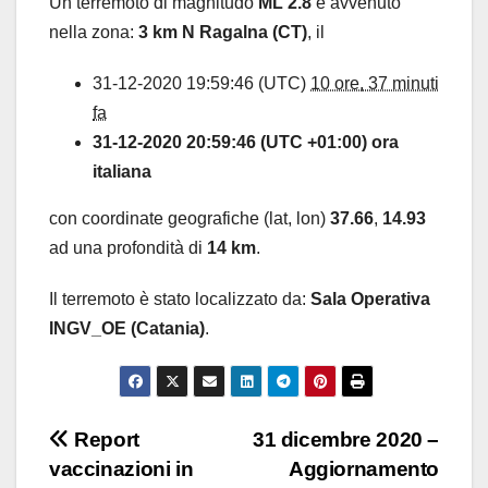
Un terremoto di magnitudo
ML 2.8
è avvenuto
nella zona:
3 km N Ragalna (CT)
, il
31-12-2020 19:59:46 (UTC)
10 ore, 37 minuti
fa
31-12-2020 20:59:46 (UTC +01:00) ora
italiana
con coordinate geografiche (lat, lon)
37.66
,
14.93
ad una profondità di
14 km
.
Il terremoto è stato localizzato da:
Sala Operativa
INGV_OE (Catania)
.
Navigazione
Report
31 dicembre 2020 –
vaccinazioni in
Aggiornamento