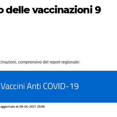
o delle vaccinazioni 9
ccinazioni, comprensivo del report regionale: