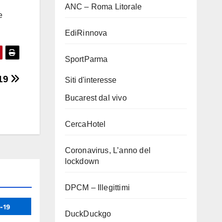
ANC – Roma Litorale
e
EdiRinnova
SportParma
-19
Siti d'interesse
Bucarest dal vivo
CercaHotel
Coronavirus, L’anno del
lockdown
DPCM – Illegittimi
DuckDuckgo