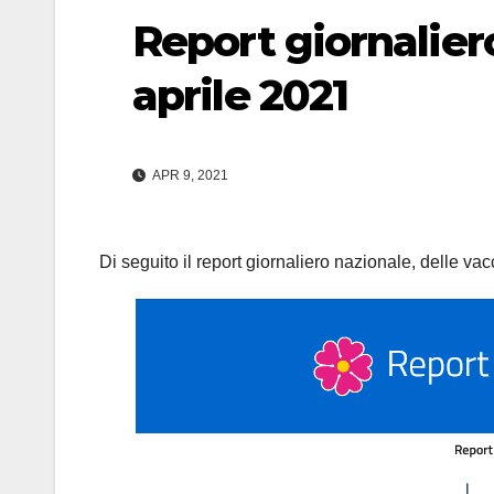
Report giornalier
aprile 2021
APR 9, 2021
Di seguito il report giornaliero nazionale, delle va