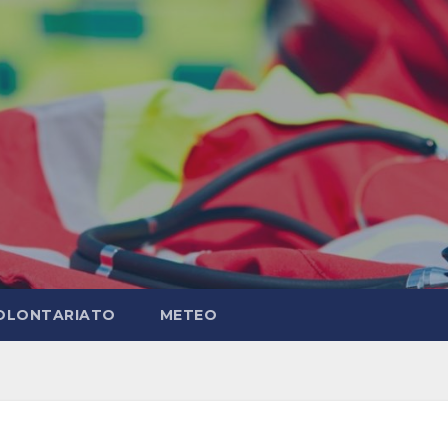
OLONTARIATO
METEO