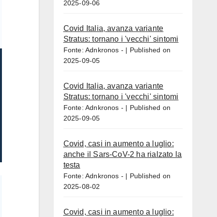
2025-09-06
Covid Italia, avanza variante
Stratus: tornano i 'vecchi' sintomi
Fonte: Adnkronos -
Published on
2025-09-05
Covid Italia, avanza variante
Stratus: tornano i 'vecchi' sintomi
Fonte: Adnkronos -
Published on
2025-09-05
Covid, casi in aumento a luglio:
anche il Sars-CoV-2 ha rialzato la
testa
Fonte: Adnkronos -
Published on
2025-08-02
Covid, casi in aumento a luglio: