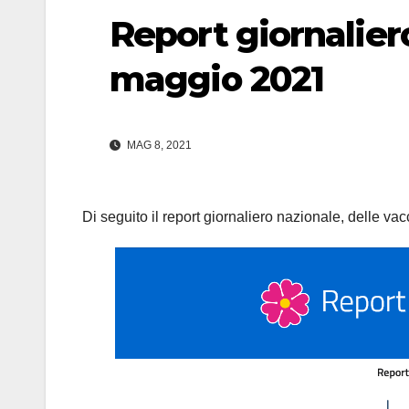
Report giornalier
maggio 2021
MAG 8, 2021
Di seguito il report giornaliero nazionale, delle va