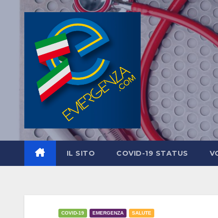
Salta
al
contenuto
IL SITO
COVID-19 STATUS
V
COVID-19
EMERGENZA
SALUTE