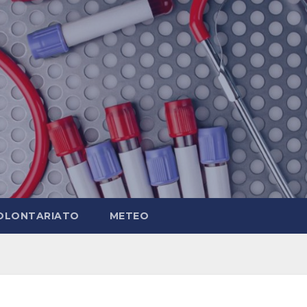
OLONTARIATO
METEO