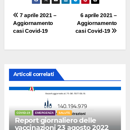
Navigazione
7 aprile 2021 –
6 aprile 2021 –
Aggiornamento
Aggiornamento
articoli
casi Covid-19
casi Covid-19
Articoli correlati
COVID-19
EMERGENZA
SALUTE
Report giornaliero delle
vaccinazioni 23 agosto 2022