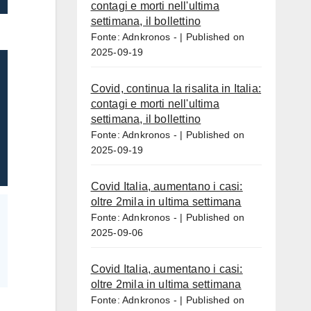
contagi e morti nell'ultima
settimana, il bollettino
Fonte: Adnkronos -
Published on
2025-09-19
Covid, continua la risalita in Italia:
contagi e morti nell'ultima
settimana, il bollettino
Fonte: Adnkronos -
Published on
2025-09-19
Covid Italia, aumentano i casi:
oltre 2mila in ultima settimana
Fonte: Adnkronos -
Published on
2025-09-06
Covid Italia, aumentano i casi:
oltre 2mila in ultima settimana
Fonte: Adnkronos -
Published on