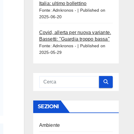
Italia: ultimo bollettino
Fonte: Adnkronos -
Published on
2025-06-20
Covid, allerta per nuova variante.
Bassetti: "Guardia troppo bassa"
Fonte: Adnkronos -
Published on
2025-05-29
SEZIONI
Ambiente