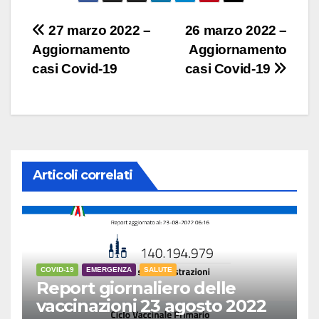
Navigazione
27 marzo 2022 –
26 marzo 2022 –
Aggiornamento
Aggiornamento
articoli
casi Covid-19
casi Covid-19
Articoli correlati
COVID-19
EMERGENZA
SALUTE
Report giornaliero delle
vaccinazioni 23 agosto 2022