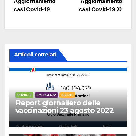
Aggiornamento
Aggiornamento
articoli
casi Covid-19
casi Covid-19
Articoli correlati
COVID-19
EMERGENZA
SALUTE
Report giornaliero delle
vaccinazioni 23 agosto 2022