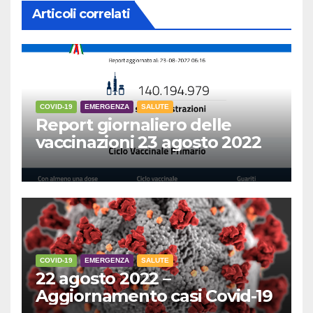
Articoli correlati
COVID-19
EMERGENZA
SALUTE
Report giornaliero delle
vaccinazioni 23 agosto 2022
COVID-19
EMERGENZA
SALUTE
22 agosto 2022 –
Aggiornamento casi Covid-19