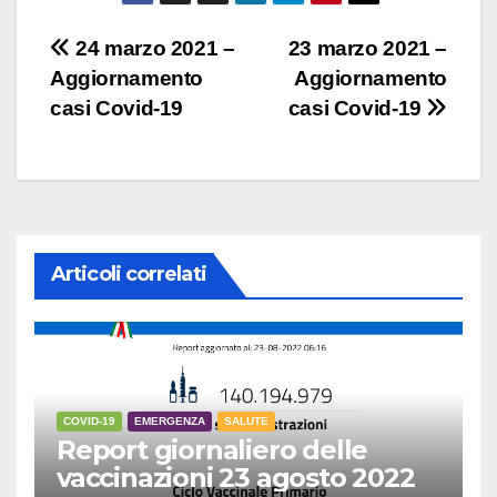
Navigazione
24 marzo 2021 –
23 marzo 2021 –
Aggiornamento
Aggiornamento
articoli
casi Covid-19
casi Covid-19
Articoli correlati
COVID-19
EMERGENZA
SALUTE
Report giornaliero delle
vaccinazioni 23 agosto 2022