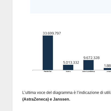
L’ultima voce del diagramma è l’indicazione di utili
(AstraZeneca) e Janssen.