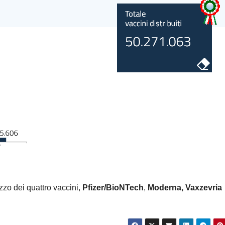
zzo dei quattro vaccini,
Pfizer/BioNTech
,
Moderna,
Vaxzevria