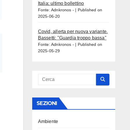
Italia: ultimo bollettino
Fonte: Adnkronos -
Published on
2025-06-20
Covid, allerta per nuova variante.
Bassetti: "Guardia troppo bassa"
Fonte: Adnkronos -
Published on
2025-05-29
SEZIONI
Ambiente