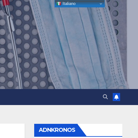
Italiano
ADNKRONOS