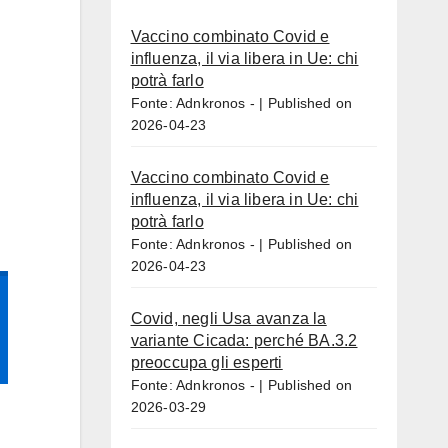
Vaccino combinato Covid e
influenza, il via libera in Ue: chi
potrà farlo
Fonte: Adnkronos -
Published on
2026-04-23
Vaccino combinato Covid e
influenza, il via libera in Ue: chi
potrà farlo
Fonte: Adnkronos -
Published on
2026-04-23
Covid, negli Usa avanza la
variante Cicada: perché BA.3.2
preoccupa gli esperti
Fonte: Adnkronos -
Published on
2026-03-29