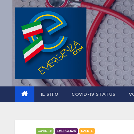
Salta
al
contenuto
IL SITO
COVID-19 STATUS
V
COVID-19
EMERGENZA
SALUTE