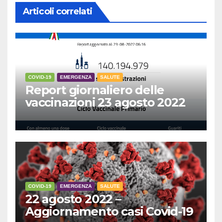
Articoli correlati
COVID-19
EMERGENZA
SALUTE
Report giornaliero delle
vaccinazioni 23 agosto 2022
COVID-19
EMERGENZA
SALUTE
22 agosto 2022 –
Aggiornamento casi Covid-19