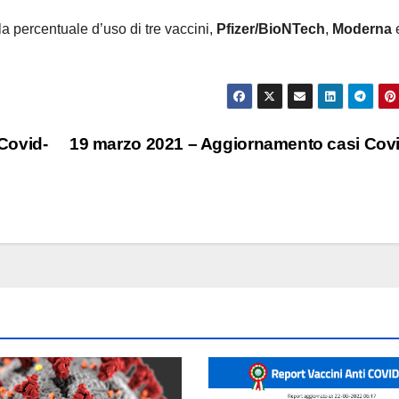
a percentuale d’uso di tre vaccini,
Pfizer/BioNTech
,
Moderna
Covid-
19 marzo 2021 – Aggiornamento casi Cov