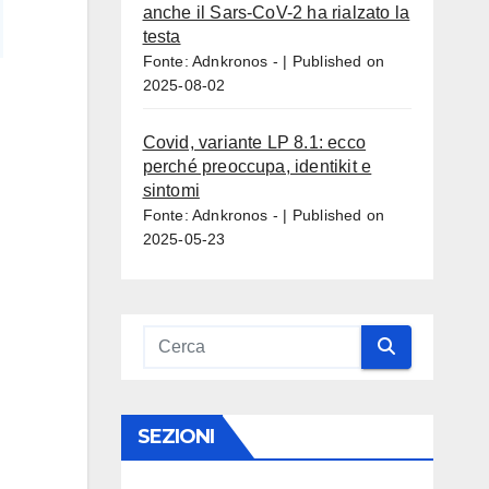
anche il Sars-CoV-2 ha rialzato la
testa
Fonte: Adnkronos -
Published on
2025-08-02
Covid, variante LP 8.1: ecco
perché preoccupa, identikit e
sintomi
Fonte: Adnkronos -
Published on
2025-05-23
SEZIONI