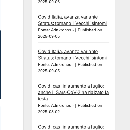
2025-09-06
Covid Italia, avanza variante
Stratus: tornano i 'vecchi' sintomi
Fonte: Adnkronos -
Published on
2025-09-05
Covid Italia, avanza variante
Stratus: tornano i 'vecchi' sintomi
Fonte: Adnkronos -
Published on
2025-09-05
Covid, casi in aumento a luglio:
anche il Sars-CoV-2 ha rialzato la
testa
Fonte: Adnkronos -
Published on
2025-08-02
Covid, casi in aumento a luglio: