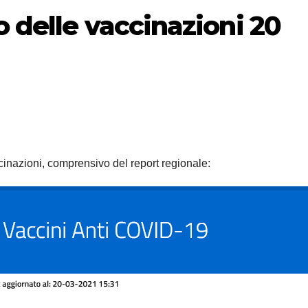
o delle vaccinazioni 20
ccinazioni, comprensivo del report regionale: