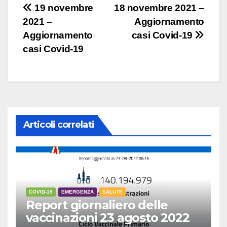
Navigazione
19 novembre
18 novembre 2021 –
2021 –
Aggiornamento
articoli
Aggiornamento
casi Covid-19
casi Covid-19
Articoli correlati
COVID-19
EMERGENZA
SALUTE
Report giornaliero delle
vaccinazioni 23 agosto 2022