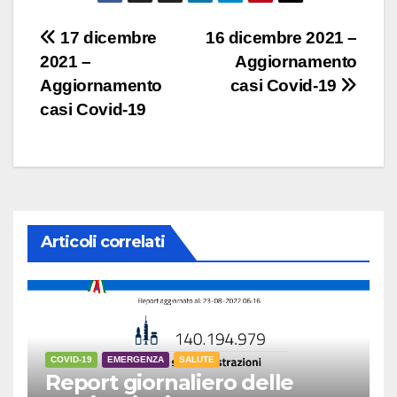
Navigazione
17 dicembre
16 dicembre 2021 –
2021 –
Aggiornamento
articoli
Aggiornamento
casi Covid-19
casi Covid-19
Articoli correlati
COVID-19
EMERGENZA
SALUTE
Report giornaliero delle