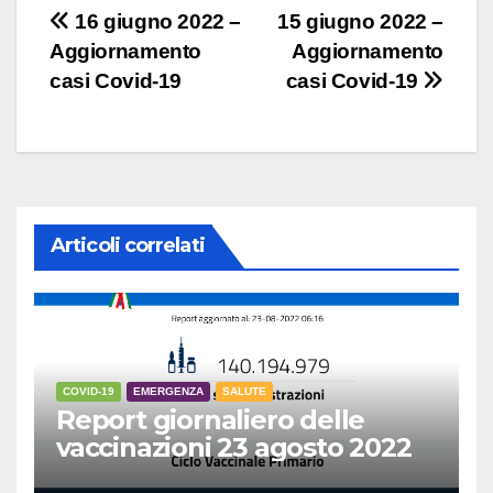
Navigazione
16 giugno 2022 –
15 giugno 2022 –
Aggiornamento
Aggiornamento
articoli
casi Covid-19
casi Covid-19
Articoli correlati
COVID-19
EMERGENZA
SALUTE
Report giornaliero delle
vaccinazioni 23 agosto 2022