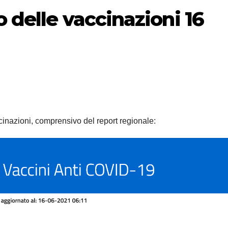
 delle vaccinazioni 16
ccinazioni, comprensivo del report regionale: