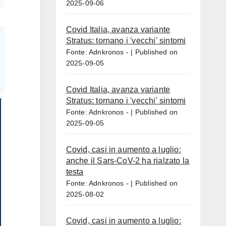
2025-09-06
Covid Italia, avanza variante
Stratus: tornano i 'vecchi' sintomi
Fonte: Adnkronos -
Published on
2025-09-05
Covid Italia, avanza variante
Stratus: tornano i 'vecchi' sintomi
Fonte: Adnkronos -
Published on
2025-09-05
Covid, casi in aumento a luglio:
anche il Sars-CoV-2 ha rialzato la
testa
Fonte: Adnkronos -
Published on
2025-08-02
Covid, casi in aumento a luglio: