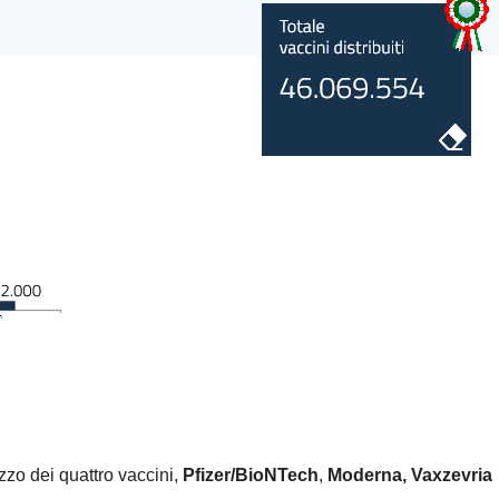
zzo dei quattro vaccini,
Pfizer/BioNTech
,
Moderna,
Vaxzevria