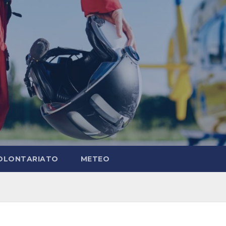
OLONTARIATO
METEO