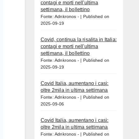
contagi e morti nell'ultima
settimana, il bollettino
Fonte: Adnkronos -
Published on
2025-09-19
Covid, continua la risalita in Italia:
contagi e morti nell'ultima
settimana, il bollettino
Fonte: Adnkronos -
Published on
2025-09-19
Covid Italia, aumentano i casi:
oltre 2mila in ultima settimana
Fonte: Adnkronos -
Published on
2025-09-06
Covid Italia, aumentano i casi:
oltre 2mila in ultima settimana
Fonte: Adnkronos -
Published on