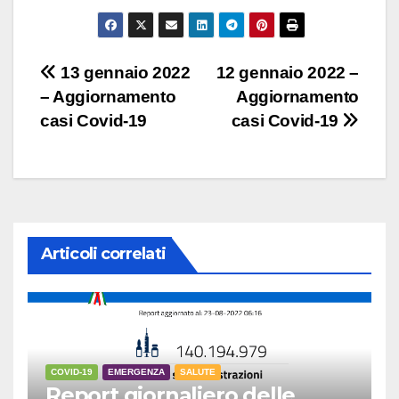
Navigazione
13 gennaio 2022
12 gennaio 2022 –
– Aggiornamento
Aggiornamento
articoli
casi Covid-19
casi Covid-19
Articoli correlati
COVID-19
EMERGENZA
SALUTE
Report giornaliero delle