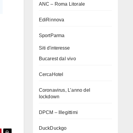
ANC – Roma Litorale
EdiRinnova
SportParma
Siti d'interesse
Bucarest dal vivo
CercaHotel
Coronavirus, L’anno del
lockdown
DPCM – Illegittimi
DuckDuckgo