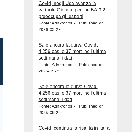
Covid, negli Usa avanza la
variante Cicada: perché BA.3.2
preoccupa gli esperti
Fonte: Adnkronos -
Published on
2026-03-29
Sale ancora la curva Covid,
4.256 casi e 37 morti nell'ultima
settimana: i dati
Fonte: Adnkronos -
Published on
2025-09-29
Sale ancora la curva Covid,
4.256 casi e 37 morti nell'ultima
settimana: i dati
Fonte: Adnkronos -
Published on
2025-09-29
Covid, continua la risalita in Italia: