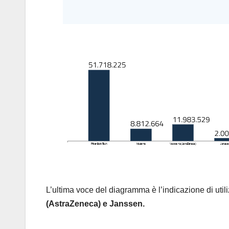
L’ultima voce del diagramma è l’indicazione di utili
(AstraZeneca) e Janssen.