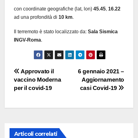
con coordinate geografiche (lat, lon)
45.45
,
16.22
ad una profondità di
10 km
.
Il terremoto è stato localizzato da:
Sala Sismica
INGV-Roma
.
Navigazione
Approvato il
6 gennaio 2021 –
vaccino Moderna
Aggiornamento
articoli
per il covid-19
casi Covid-19
Articoli correlati