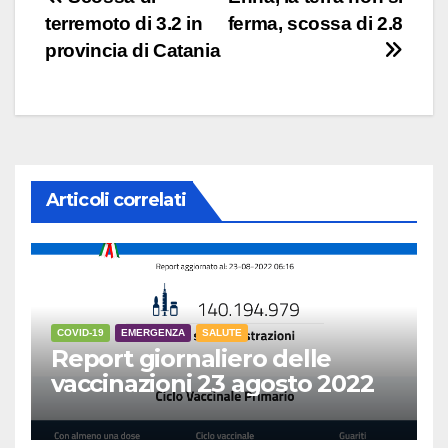
Navigazione
terremoto di 3.2 in
ferma, scossa di 2.8
articoli
provincia di Catania
Articoli correlati
COVID-19
EMERGENZA
SALUTE
Report giornaliero delle
vaccinazioni 23 agosto 2022