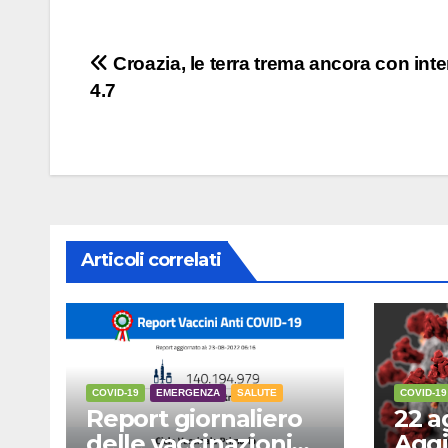
Navigazione
Croazia, le terra trema ancora con inte
4.7
articoli
Articoli correlati
COVID-19
EMERGENZA
SALUTE
COVID-19
Report giornaliero
22 a
delle vaccinazioni
Aggi