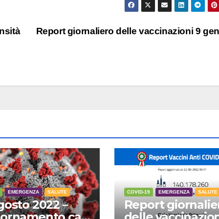
nsità
Report giornaliero delle vaccinazioni 9 ge
EMERGENZA
SALUTE
COVID-19
EMERGENZA
SALUTE
gosto 2022 –
Report giornalie
ornamento casi
delle vaccinazion