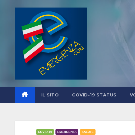
Salta
al
contenuto
IL SITO
COVID-19 STATUS
V
COVID-19
EMERGENZA
SALUTE