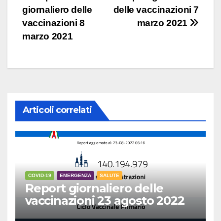
giornaliero delle
delle vaccinazioni 7
articoli
vaccinazioni 8
marzo 2021
marzo 2021
Articoli correlati
COVID-19
EMERGENZA
SALUTE
Report giornaliero delle
vaccinazioni 23 agosto 2022