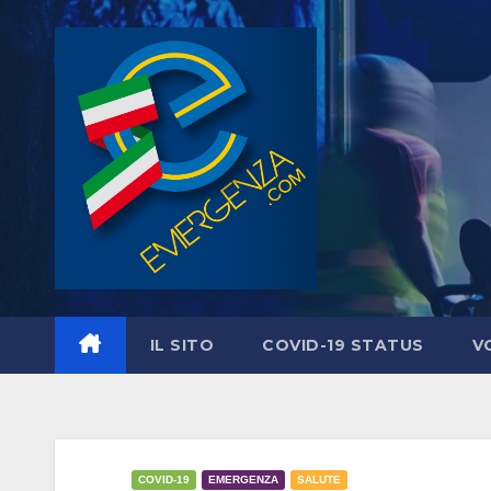
Salta
al
contenuto
IL SITO
COVID-19 STATUS
V
COVID-19
EMERGENZA
SALUTE