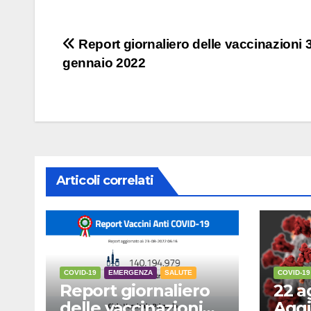
Navigazione
Report giornaliero delle vaccinazioni 
gennaio 2022
articoli
Articoli correlati
COVID-19
EMERGENZA
SALUTE
COVID-19
Report giornaliero
22 a
delle vaccinazioni
Aggi