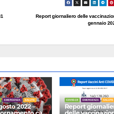
31
Report giornaliero delle vaccinazio
gennaio 2
EMERGENZA
SALUTE
COVID-19
EMERGENZA
SALUTE
gosto 2022 –
Report giornalie
ornamento casi
delle vaccinazion