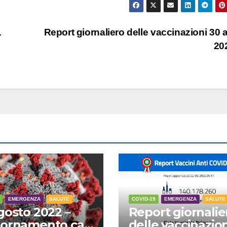
1
Report giornaliero delle vaccinazioni 30 a
20
EMERGENZA
SALUTE
COVID-19
EMERGENZA
SALUTE
gosto 2022 –
Report giornalie
ornamento casi
delle vaccinazion