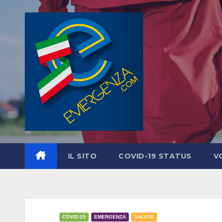
Salta
al
contenuto
IL SITO
COVID-19 STATUS
V
COVID-19
EMERGENZA
SALUTE