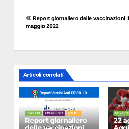
Navigazione
Report giornaliero delle vaccinazioni 
maggio 2022
articoli
Articoli correlati
COVID-19
EMERGENZA
SALUTE
COVID-19
Report giornaliero
22 a
delle vaccinazioni
Aggi