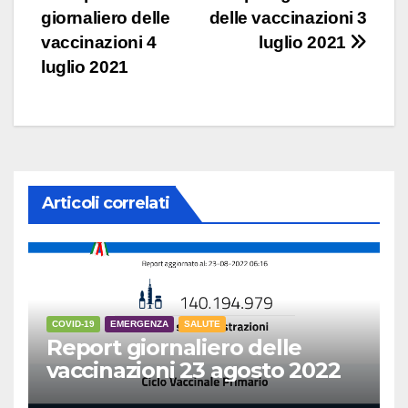
giornaliero delle
delle vaccinazioni 3
articoli
vaccinazioni 4
luglio 2021
luglio 2021
Articoli correlati
COVID-19
EMERGENZA
SALUTE
Report giornaliero delle
vaccinazioni 23 agosto 2022