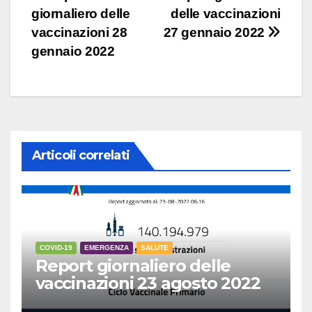
giornaliero delle
delle vaccinazioni
articoli
vaccinazioni 28
27 gennaio 2022
gennaio 2022
Articoli correlati
COVID-19
EMERGENZA
SALUTE
Report giornaliero delle
vaccinazioni 23 agosto 2022