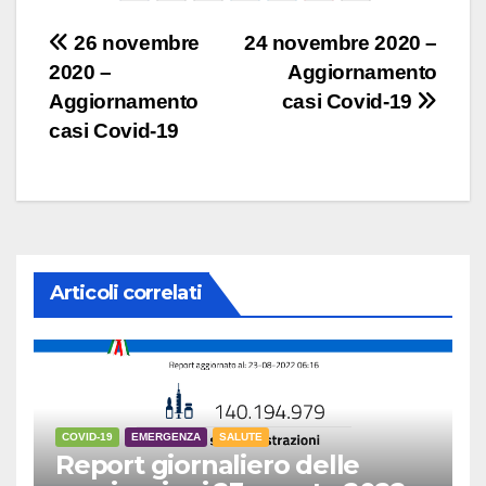
Navigazione
26 novembre
24 novembre 2020 –
2020 –
Aggiornamento
articoli
Aggiornamento
casi Covid-19
casi Covid-19
Articoli correlati
COVID-19
EMERGENZA
SALUTE
Report giornaliero delle