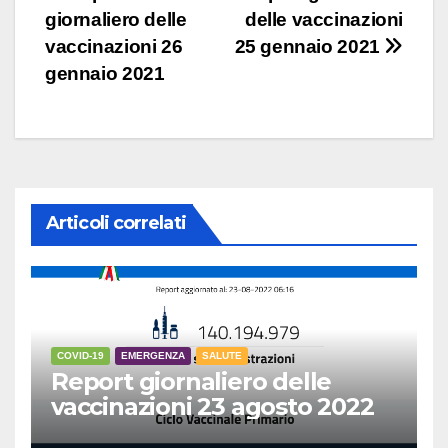
giornaliero delle
delle vaccinazioni
articoli
vaccinazioni 26
25 gennaio 2021
gennaio 2021
Articoli correlati
COVID-19
EMERGENZA
SALUTE
Report giornaliero delle
vaccinazioni 23 agosto 2022