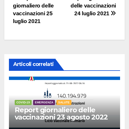
giornaliero delle
delle vaccinazioni
articoli
vaccinazioni 25
24 luglio 2021
luglio 2021
Articoli correlati
COVID-19
EMERGENZA
SALUTE
Report giornaliero delle
vaccinazioni 23 agosto 2022