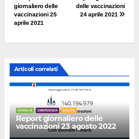
giornaliero delle
delle vaccinazioni
articoli
vaccinazioni 25
24 aprile 2021
aprile 2021
Articoli correlati
COVID-19
EMERGENZA
SALUTE
Report giornaliero delle
vaccinazioni 23 agosto 2022