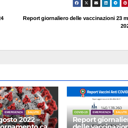
24
Report giornaliero delle vaccinazioni 23 
20
EMERGENZA
SALUTE
COVID-19
EMERGENZA
SALUTE
gosto 2022 –
Report giornalie
ornamento casi
delle vaccinazion