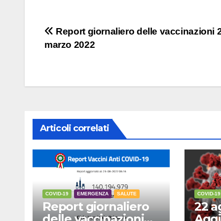
Navigazione
Report giornaliero delle vaccinazioni 
marzo 2022
articoli
Articoli correlati
COVID-19
EMERGENZA
SALUTE
COVID-19
Report giornaliero
22 a
delle vaccinazioni
Aggi