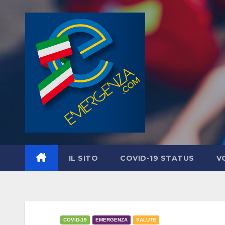
Salta
al
contenuto
IL SITO
COVID-19 STATUS
V
COVID-19
EMERGENZA
SALUTE