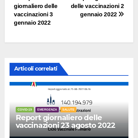
giornaliero delle
delle vaccinazioni 2
articoli
vaccinazioni 3
gennaio 2022
gennaio 2022
Articoli correlati
COVID-19
EMERGENZA
SALUTE
Report giornaliero delle
vaccinazioni 23 agosto 2022