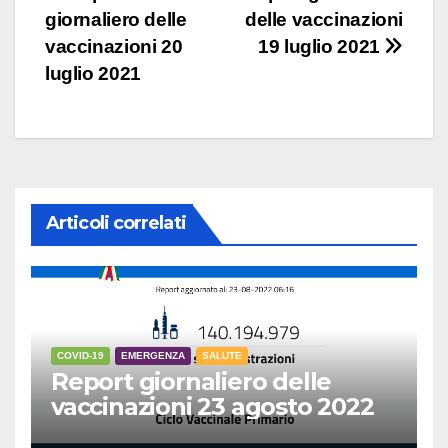
giornaliero delle
delle vaccinazioni
articoli
vaccinazioni 20
19 luglio 2021
luglio 2021
Articoli correlati
COVID-19
EMERGENZA
SALUTE
Report giornaliero delle
vaccinazioni 23 agosto 2022