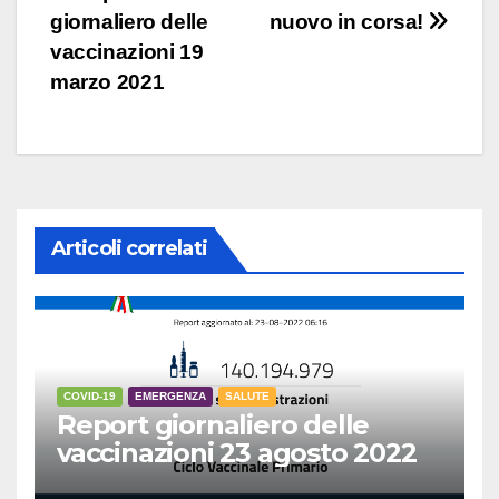
giornaliero delle
nuovo in corsa!
articoli
vaccinazioni 19
marzo 2021
Articoli correlati
COVID-19
EMERGENZA
SALUTE
Report giornaliero delle
vaccinazioni 23 agosto 2022