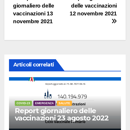
giornaliero delle
delle vaccinazioni
articoli
vaccinazioni 13
12 novembre 2021
novembre 2021
Articoli correlati
COVID-19
EMERGENZA
SALUTE
Report giornaliero delle
vaccinazioni 23 agosto 2022